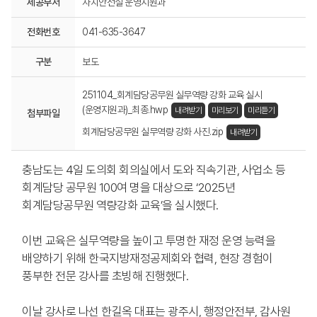
제공부서
자치안전실 운영지원과
전화번호
041-635-3647
구분
보도
251104_회계담당공무원 실무역량 강화 교육 실시
(운영지원과)_최종.hwp
내려받기
미리보기
미리듣기
첨부파일
회계담당공무원 실무역량 강화 사진.zip
내려받기
충남도는 4일 도의회 회의실에서 도와 직속기관, 사업소 등
회계담당 공무원 100여 명을 대상으로 ‘2025년
회계담당공무원 역량강화 교육’을 실시했다.
이번 교육은 실무역량을 높이고 투명한 재정 운영 능력을
배양하기 위해 한국지방재정공제회와 협력, 현장 경험이
풍부한 전문 강사를 초빙해 진행했다.
이날 강사로 나선 한길옥 대표는 광주시, 행정안전부, 감사원