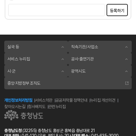
등록하기
실국 등
직속기관/사업소
서비스 누리집
공사·출연기관
시·군
광역시도
중앙·지방정부 조직도
개인정보처리방침
서비스약관
공공저작물 정책안내
누리집 개선의견
찾아오시는길
청사배치도
관련누리집
충청남도청
(32255) 충청남도 홍성군 홍북읍 충남대로 21
대표 전화 :
041-120
(유료, 평일 8시~20시)
대표 팩스 :
041-635-3000