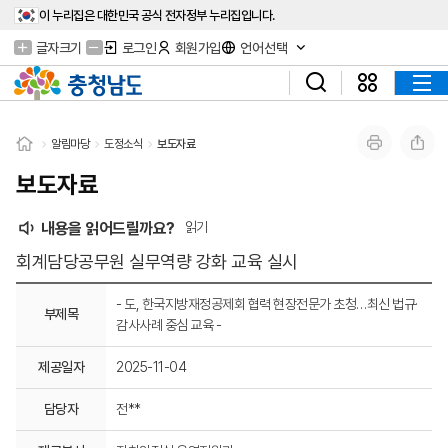
이 누리집은 대한민국 공식 전자정부 누리집입니다.
글자크기
로그인
회원가입
언어선택
알림마당
도정소식
보도자료
보도자료
내용을 읽어드릴까요?
읽기
회계담당공무원 실무역량 강화 교육 실시
- 도, 한국지방재정공제회 협력 현장전문가 초청…최신 법규·
부제목
감사사례 중심 교육 -
제공일자
2025-11-04
담당자
전**