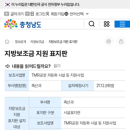
이 누리집은 대한민국 공식 전자정부 누리집입니다.
글자크기
로그인
회원가입
언어선택
정보공개
지방보조금
지방보조금 지원 표지판
지방보조금 지원 표지판
내용을 읽어드릴까요?
읽기
보조사업명
TMR공장 자동화 시설 등 지원사업
부서명(팀명)
축산과
설치예정시기
21.12.(예정)
부서명
축산과
지방보조금
표지판 구분
시설표지판
지원
표지판 설치
보조사업명
TMR공장 자동화 시설 등 지원사업
대상