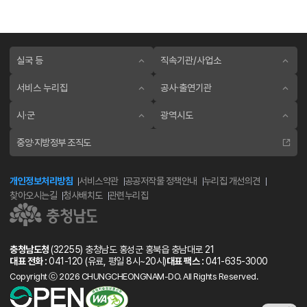
실국 등
직속기관/사업소
서비스 누리집
공사·출연기관
시·군
광역시도
중앙·지방정부 조직도
개인정보처리방침
서비스약관
공공저작물 정책안내
누리집 개선의견
찾아오시는길
청사배치도
관련누리집
충청남도청
(32255) 충청남도 홍성군 홍북읍 충남대로 21
대표 전화 :
041-120
(유료, 평일 8시~20시)
대표 팩스 :
041-635-3000
Copyright ⓒ 2026 CHUNGCHEONGNAM-DO. All Rights Reserved.