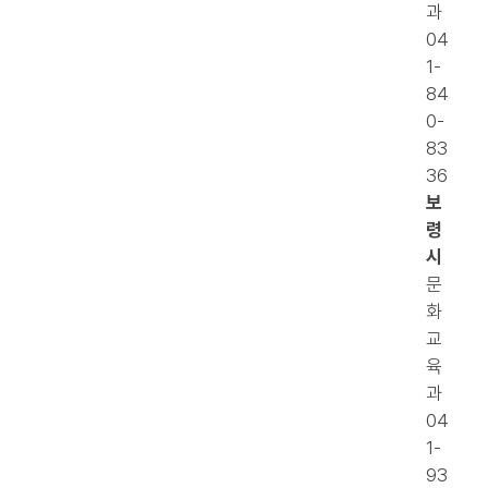
과
04
1-
84
0-
83
36
보
령
시
문
화
교
육
과
04
1-
93