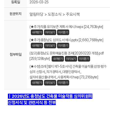
등록일
2026-03-25
원문위치
알림마당 > 도정소식 > 주요시책
(★추가)작품 유지보존 계획서 예시.hwpx [24,763byte]
내려받기
미리보기
미리듣기
(★추가)충청남도 심의도서 예시.pptx [2,660,768byte]
내려받기
미리보기
미리듣기
(참고)충청남도 문화예술진흥 조례(20260220 개정).pdf
첨부파일
[259,128byte]
내려받기
미리보기
미리듣기
(★수정)조례 [별지 제1-5호서식] 건축물 미술작품 감정·평가
심의 신청서_작가경력서_대행인경력서_
설치비용산출내역서_사용계획서.hwp [73,216byte]
내려받기
미리보기
미리듣기
ㅣ2026년도 충청남도 건축물 미술작품 심의위원회
신청서식 및 관련서식 등 전부