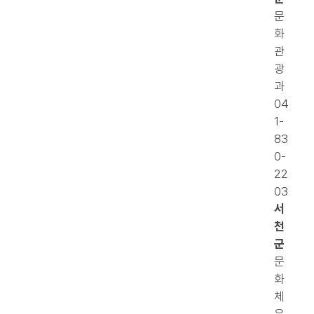
문
화
관
광
과
04
1-
83
0-
22
03
서
천
군
문
화
체