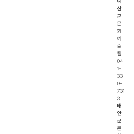
예
산
군
문
화
예
술
팀
04
1-
33
9-
731
3
태
안
군
문