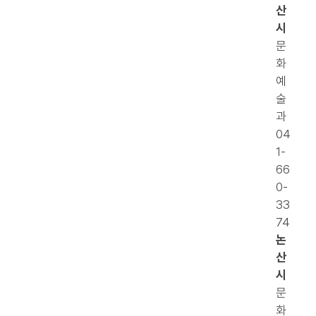
산
시
문
화
예
술
과
04
1-
66
0-
33
74
논
산
시
문
화