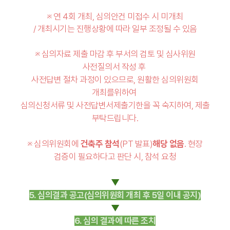
※ 연 4회 개최, 심의안건 미
접수 시 미개최
/
개최시기는 진행상황에 따라 일부 조정될 수 있음
※ 심의자료 제출 마감 후 부서의 검토 및 심사위원
사전질의서 작성 후
사전답변 절차 과정이 있으므로,
원활한 심의위원회
개최
를
위
하
여
심의신청서류 및
사
전
답
변
서
제
출
기
한을 꼭 숙지하여, 제
출
부탁드립
니다.
※ 심의위원회에
건축주 참석
(
PT 발표
)
해당 없음
.
현장
검증이
필요하다고
판단 시
,
참석
요청
▼
5. 심의결과 공고(심의위원회 개최 후 5일 이내 공지)
▼
6. 심의 결과에 따른 조치