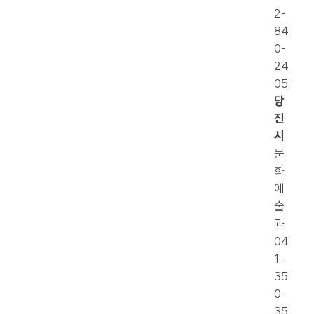
2-
84
0-
24
05
당
진
시
문
화
예
술
과
04
1-
35
0-
35