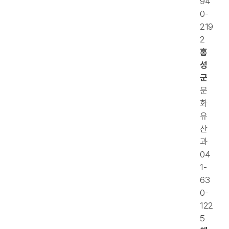
94
0-
219
2
홍
성
군
문
화
유
산
과
04
1-
63
0-
122
5