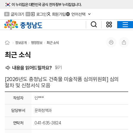
이 누리집은 대한민국 공식 전자정부 누리집입니다.
글자크기
로그인
회원가입
언어선택
정보공개
행정정보
최근 소식
최근 소식
내용을 읽어드릴까요?
읽기
[2026년도 충청남도 건축물 미술작품 심의위원회] 심의
절차 및 신청서식 모음
작성자
인***
담당부서
문화정책과
연락처
041-635-3824