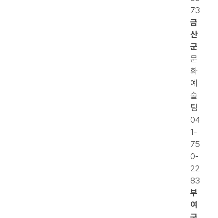
73
금
산
군
문
화
예
술
팀
04
1-
75
0-
22
83
부
여
군