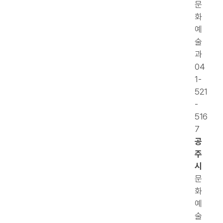
문
화
예
술
과
04
1-
521
-
516
7
공
주
시
문
화
예
술