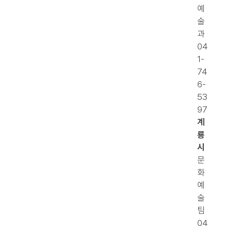
예
술
과
04
1-
74
6-
53
97
계
룡
시
문
화
예
술
팀
04