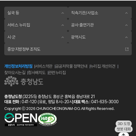
실국 등
직속기관/사업소
서비스 누리집
공사·출연기관
시·군
광역시도
중앙·지방정부 조직도
개인정보처리방침
서비스약관
공공저작물 정책안내
누리집 개선의견
찾아오시는길
청사배치도
관련누리집
충청남도청
(32255) 충청남도 홍성군 홍북읍 충남대로 21
대표 전화 :
041-120
(유료, 평일 8시~20시)
대표 팩스 :
041-635-3000
Copyright ⓒ 2026 CHUNGCHEONGNAM-DO. All Rights Reserved.
3D 도청
챗봇 대화