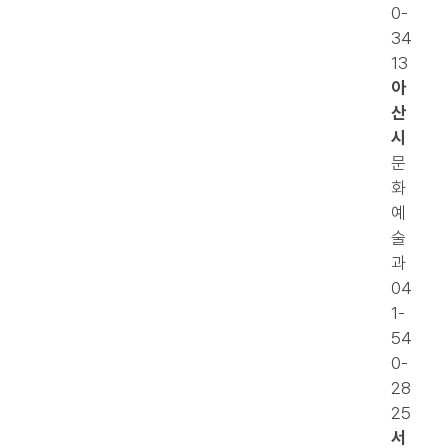
0-
34
13
아
산
시
문
화
예
술
과
04
1-
54
0-
28
25
서