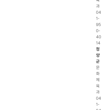
육
과
04
1-
95
0-
40
14
청
양
군
문
화
체
육
과
04
1-