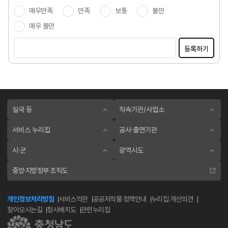
매우만족
만족
보통
불만
매우 불만
등록하기
실국 등
직속기관/사업소
서비스 누리집
공사·출연기관
시·군
광역시도
중앙·지방정부 조직도
개인정보처리방침
서비스약관
공공저작물 정책안내
누리집 개선의견
찾아오시는길
청사배치도
관련누리집