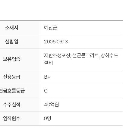
소재지
예산군
설립일
2005.06.13.
지반조성포장, 철근콘크리트, 상하수도
보유업종
설비
신용등급
B+
현금흐름등급
C
수주실적
40억원
임직원수
9명