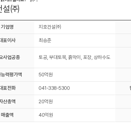
건설㈜
기업명
지호건설㈜
대표이사
최승준
요사업공종
토공, 부대토목, 흙막이, 포장, 상하수도
공능력평가액
50억원
대표전화
041-338-5300
자산총액
20억원
매출액
40억원