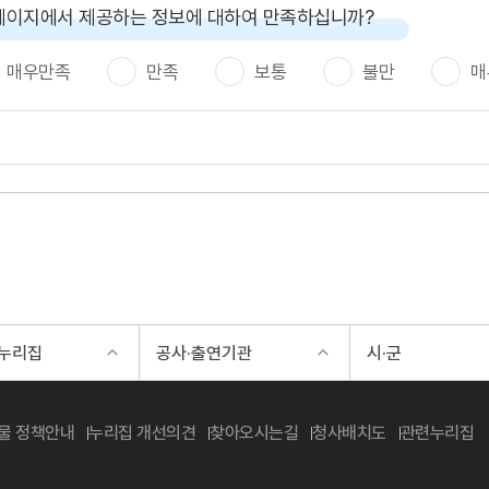
페이지에서 제공하는 정보에 대하여 만족하십니까?
매우만족
만족
보통
불만
매
 누리집
공사·출연기관
시·군
물 정책안내
누리집 개선의견
찾아오시는길
청사배치도
관련누리집