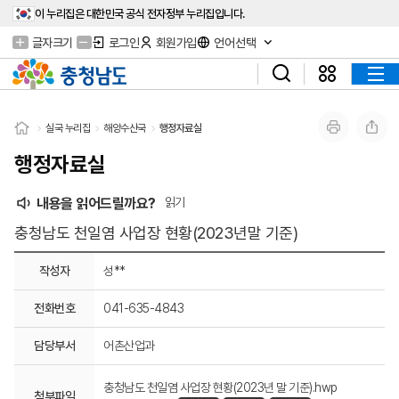
이 누리집은 대한민국 공식 전자정부 누리집입니다.
글자크기
로그인
회원가입
언어선택
실국 누리집
해양수산국
행정자료실
행정자료실
내용을 읽어드릴까요?
읽기
충청남도 천일염 사업장 현황(2023년말 기준)
작성자
성**
전화번호
041-635-4843
담당부서
어촌산업과
충청남도 천일염 사업장 현황(2023년 말 기준).hwp
첨부파일