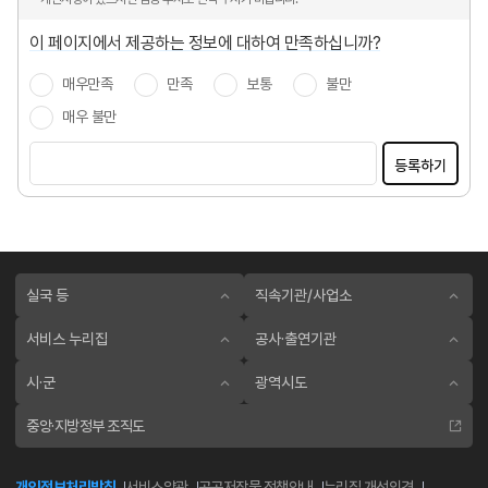
이 페이지에서 제공하는 정보에 대하여 만족하십니까?
매우만족
만족
보통
불만
매우 불만
등록하기
실국 등
직속기관/사업소
서비스 누리집
공사·출연기관
시·군
광역시도
중앙·지방정부 조직도
개인정보처리방침
서비스약관
공공저작물 정책안내
누리집 개선의견