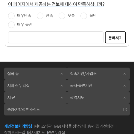
이 페이지에서 제공하는 정보에 대하여 만족하십니까?
매우만족
만족
보통
불만
매우 불만
등록하기
실국 등
직속기관/사업소
서비스 누리집
공사·출연기관
시·군
광역시도
중앙·지방정부 조직도
개인정보처리방침
서비스약관
공공저작물 정책안내
누리집 개선의견
찾아오시는길
청사배치도
관련누리집