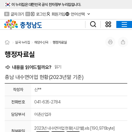
이 누리집은 대한민국 공식 전자정부 누리집입니다.
글자크기
로그인
회원가입
언어선택
실국 누리집
해양수산국
행정자료실
행정자료실
내용을 읽어드릴까요?
읽기
충남 내수면어업 현황(2023년말 기준)
작성자
신**
전화번호
041-635-2784
담당부서
어촌산업과
2023년 내수면어업 현황(시군별).xls [190,976byte]
첨부파일