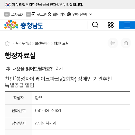
이 누리집은 대한민국 공식 전자정부 누리집입니다.
글자크기
로그인
회원가입
언어선택
실국 누리집
보건복지국
행정자료실
행정자료실
내용을 읽어드릴까요?
읽기
천안「성성자이 레이크파크」(2회차) 장애인 기관추천
특별공급 알림
작성자
황**
전화번호
041-635-2631
담당부서
장애인복지과