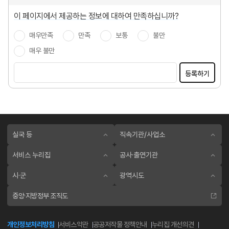
이 페이지에서 제공하는 정보에 대하여 만족하십니까?
매우만족
만족
보통
불만
매우 불만
등록하기
실국 등
직속기관/사업소
서비스 누리집
공사·출연기관
시·군
광역시도
중앙·지방정부 조직도
개인정보처리방침
서비스약관
공공저작물 정책안내
누리집 개선의견