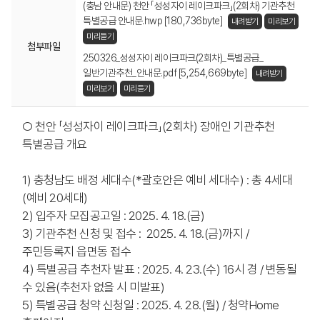
(충남 안내문) 천안 「성성자이 레이크파크」(2회차) 기관추천
특별공급 안내문.hwp [180,736byte]
내려받기
미리보기
미리듣기
첨부파일
250326_성성자이 레이크파크(2회차)_특별공급_
일반기관추천_안내문.pdf [5,254,669byte]
내려받기
미리보기
미리듣기
○ 천안 「성성자이 레이크파크」(2회차) 장애인 기관추천
특별공급 개요
1) 충청남도 배정 세대수(*괄호안은 예비 세대수) : 총 4세대
(예비 20세대)
2) 입주자 모집공고일 : 2025. 4. 18.(금)
3) 기관추천 신청 및 접수 : 2025. 4. 18.(금)까지 /
주민등록지 읍면동 접수
4) 특별공급 추천자 발표 : 2025. 4. 23.(수) 16시 경 / 변동될
수 있음(추천자 없을 시 미발표)
5) 특별공급 청약 신청일 : 2025. 4. 28.(월) / 청약Home