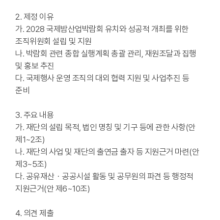
2. 제정 이유
가. 2028 국제밤산업박람회 유치와 성공적 개최를 위한
조직위원회 설립 및 지원
나. 박람회 관련 종합 실행계획 총괄 관리, 재원조달과 집행
및 홍보 추진
다. 국제행사 운영 조직의 대외 협력 지원 및 사업추진 등
준비
3. 주요 내용
가. 재단의 설립 목적, 법인 명칭 및 기구 등에 관한 사항(안
제1~2조)
나. 재단의 사업 및 재단의 출연금 출자 등 지원근거 마련(안
제3~5조)
다. 공유재산・공공시설 활동 및 공무원의 파견 등 행정적
지원근거(안 제6~10조)
4. 의견 제출