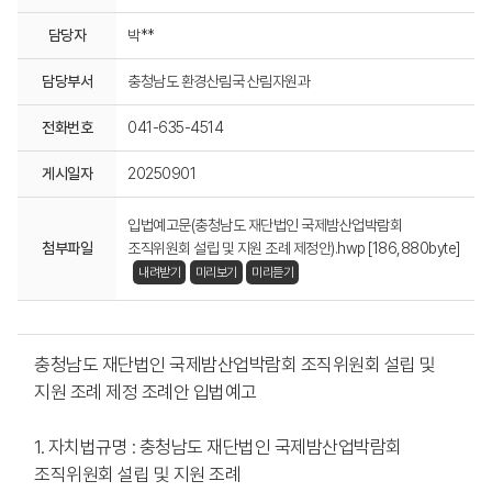
담당자
박**
담당부서
충청남도 환경산림국 산림자원과
전화번호
041-635-4514
게시일자
20250901
입법예고문(충청남도 재단법인 국제밤산업박람회
첨부파일
조직위원회 설립 및 지원 조례 제정안).hwp [186,880byte]
내려받기
미리보기
미리듣기
충청남도 재단법인 국제밤산업박람회 조직위원회 설립 및
지원 조례 제정 조례안 입법예고
1. 자치법규명 : 충청남도 재단법인 국제밤산업박람회
조직위원회 설립 및 지원 조례