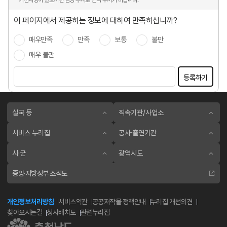
개선사항이 있으시면 담당 부서로 연락 주시기 바랍니다.
이 페이지에서 제공하는 정보에 대하여 만족하십니까?
매우만족
만족
보통
불만
매우 불만
등록하기
실국 등
직속기관/사업소
서비스 누리집
공사·출연기관
시·군
광역시도
중앙·지방정부 조직도
개인정보처리방침
서비스약관
공공저작물 정책안내
누리집 개선의견
찾아오시는길
청사배치도
관련누리집