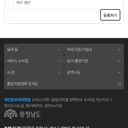
매우 불만
등록하기
실국 등
직속기관/사업소
서비스 누리집
공사·출연기관
시·군
광역시도
중앙·지방정부 조직도
개인정보처리방침
서비스약관
공공저작물 정책안내
누리집 개선의견
찾아오시는길
청사배치도
관련누리집