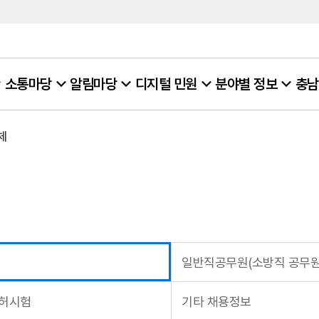
소통마당
알림마당
디지털 민원
분야별 정보
충남
체
일반직공무원(소방직 공무원
면허시험
기타 채용정보