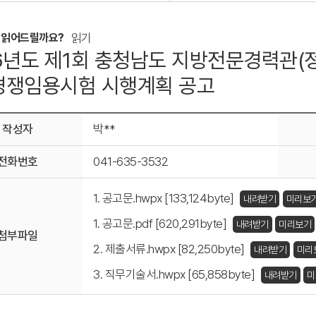
 읽어드릴까요?
읽기
6년도 제1회 충청남도 지방전문경력관(
경쟁임용시험 시행계획 공고
작성자
박**
전화번호
041-635-3532
1. 공고문.hwpx [133,124byte]
내려받기
미리보
1. 공고문.pdf [620,291byte]
내려받기
미리보기
첨부파일
2. 제출서류.hwpx [82,250byte]
내려받기
미리
3. 직무기술서.hwpx [65,858byte]
내려받기
미