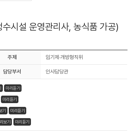
정수시설 운영관리사, 농식품 가공)
주제
임기제·개방형직위
담당부서
인사담당관
기
미리듣기
미리듣기
보기
미리듣기
리보기
미리듣기