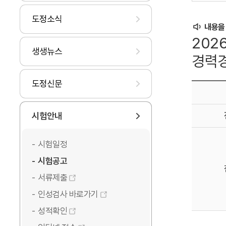
도정소식
내용을
202
생생뉴스
경력
도정신문
시험안내
시험일정
시험공고
서류제출
인성검사 바로가기
성적확인