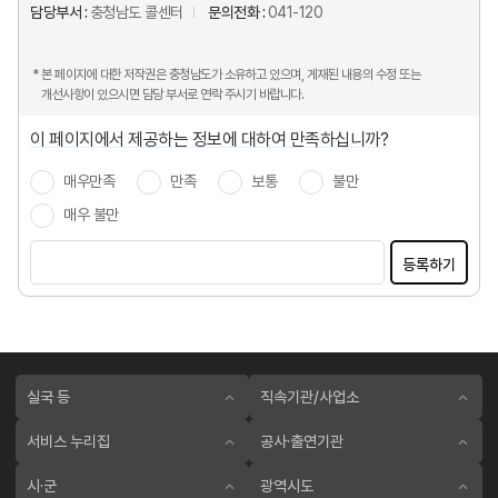
담당부서 :
충청남도 콜센터
문의전화 :
041-120
* 본 페이지에 대한 저작권은 충청남도가 소유하고 있으며, 게재된 내용의 수정 또는
개선사항이 있으시면 담당 부서로 연락 주시기 바랍니다.
이 페이지에서 제공하는 정보에 대하여 만족하십니까?
매우만족
만족
보통
불만
매우 불만
등록하기
실국 등
직속기관/사업소
서비스 누리집
공사·출연기관
시·군
광역시도