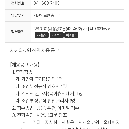
전화번호
041-689-7405
담당부서
서산의료원 총무과
(26.3.30.)채용공고문(43-46호).zip [419,931byte]
첨부파일
내려받기
미리보기
미리듣기
서산의료원 직원 채용 공고
【채용공고 내용】
1. 모집직종 :
가. 기간제 구강검진의 1명
나. 조건부정규직 간호사 1명
다. 계약직 간호사(육아휴직대체) 1명
라. 조건부정규직 안전관리자 1명
2. 접수방법 : 방문, 우편, 이메일 접수
3. 전형일정 : 채용공고문 참조
※ 기타 자세한 사항은 서산의료원 홈페이지