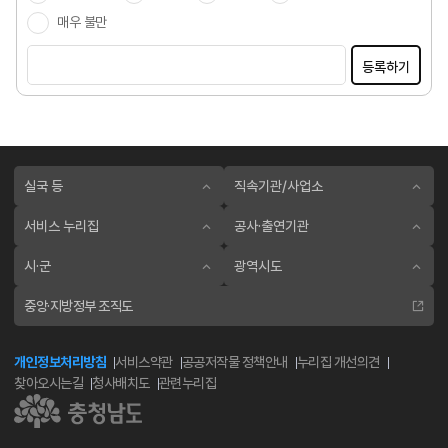
매우 불만
등록하기
실국 등
직속기관/사업소
서비스 누리집
공사·출연기관
시·군
광역시도
중앙·지방정부 조직도
개인정보처리방침
서비스약관
공공저작물 정책안내
누리집 개선의견
찾아오시는길
청사배치도
관련누리집