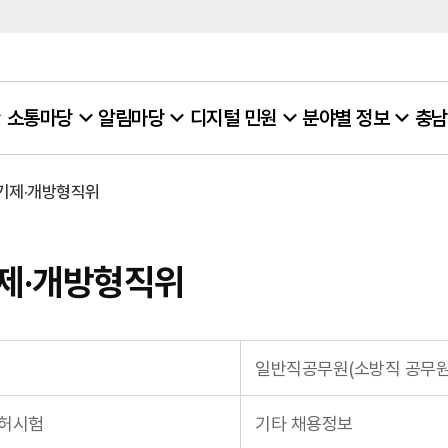
소통마당
알림마당
디지털 민원
분야별 정보
충남
기제·개방형직위
제·개방형직위
일반직공무원(소방직 공무원
면허시험
기타 채용정보