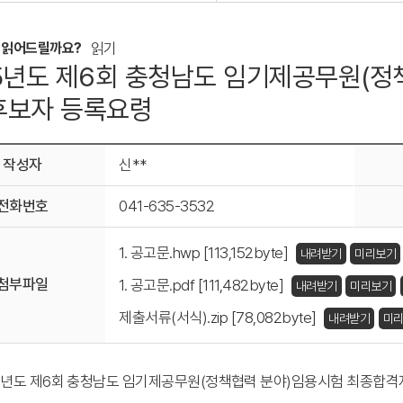
 읽어드릴까요?
읽기
5년도 제6회 충청남도 임기제공무원(정
후보자 등록요령
작성자
신**
전화번호
041-635-3532
1. 공고문.hwp [113,152byte]
내려받기
미리보기
첨부파일
1. 공고문.pdf [111,482byte]
내려받기
미리보기
제출서류(서식).zip [78,082byte]
내려받기
미
5
년도 제
6
회 충청남도 임기제공무원
(
정책협력 분야
)
임용시험
최종합격자