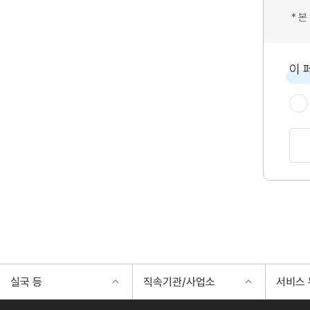
* 
이 
실국 등
직속기관/사업소
서비스