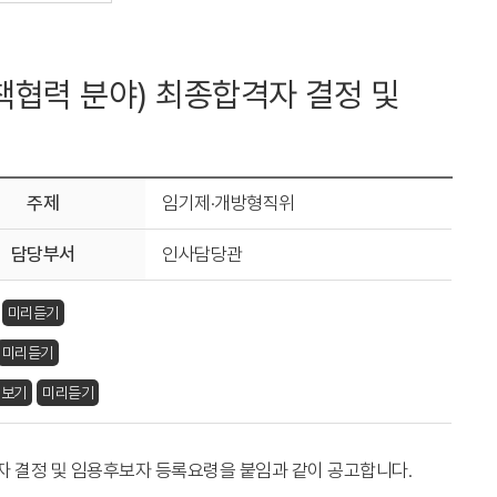
책협력 분야) 최종합격자 결정 및
주제
임기제·개방형직위
담당부서
인사담당관
미리듣기
미리듣기
리보기
미리듣기
 결정 및 임용후보자 등록요령을 붙임과 같이 공고합니다
.