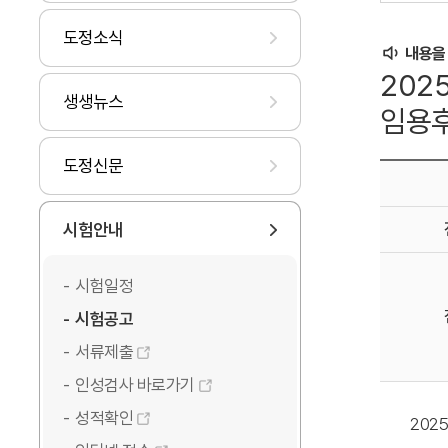
도정소식
내용을
202
생생뉴스
임용
도정신문
시험안내
시험일정
시험공고
서류제출
인성검사 바로가기
성적확인
202