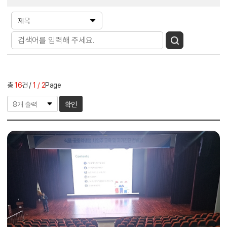
총
16
건
1 / 2
Page
확인