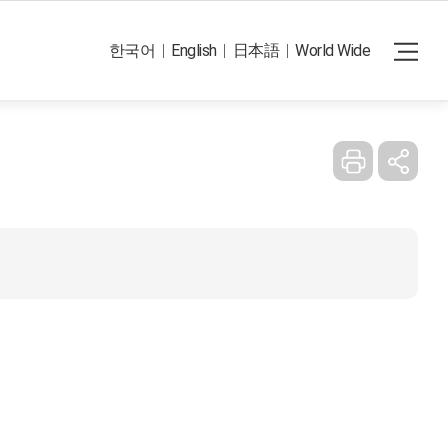
Reset
e errors in the translation.
한국어
English
日本語
World Wide