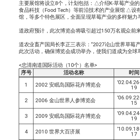
主要展馆将设立8个，计划包括：△介绍K-草莓产业的
食品科技（Food Tech）等前沿技术的产业展馆 △
馆，等多个特色展区，全面呈现草莓产业的多样魅力
道政府预计，此次博览会将吸引超过150万名观众前来
道农业畜产国局长李正三表示：“2027论山世界草
此次活动，确保博览会成功举办，使我们道成为全球草
<忠清南道国际活动（10个）名单>
序号
活动名称
时间
'02.04.2
1
2002
安眠岛国际花卉博览会
19
'06.09.2
2
2006
金山世界人参博览会
15
'09.04.2
3
2009
安眠岛国际花卉博览会
19
'10.09.1
4
2010
世界大百济展
17