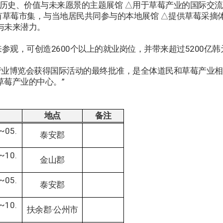
历史、价值与未来愿景的主题展馆 △用于草莓产业的国际交流与
设有草莓市集，与当地居民共同参与的本地展馆 △提供草莓采摘体验及
与未来潜力。
参观，可创造2600个以上的就业岗位，并带来超过5200亿
莓产业博览会获得国际活动的最终批准，是全体道民和草莓产业相
莓产业的中心。”
地点
备注
6~05.
泰安郡
2~10.
金山郡
4~05.
泰安郡
8~10.
扶余郡
·
公州市