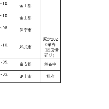
2~10.
金山郡
8~10.
金山郡
6~08.
保宁市
原定202
0举办
7~10.
鸡龙市
（因疫情
延期）
5~05.
泰安郡
筹备中
6~03.
论山市
批准