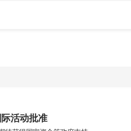
rvice is provided via an automatic translator. Hence, there may be som
国际活动批准