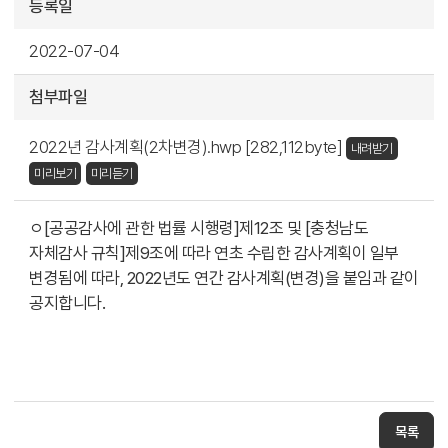
등록일
2022-07-04
첨부파일
2022년 감사계획(2차변경).hwp [282,112byte]
내려받기
미리보기
미리듣기
ㅇ[공공감사에 관한 법률 시행령]제12조 및 [충청남도
자체감사 규칙]제9조에 따라 연초 수립한 감사계획이 일부
변경됨에 따라, 2022년도 연간 감사계획(변경)을 붙임과 같이
공지합니다.
목록